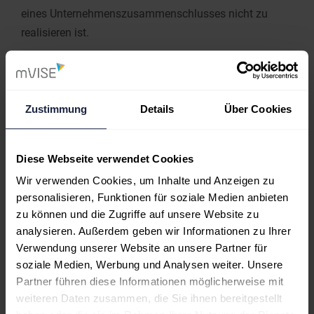
eines Unternehmenszusammenschlusses nicht zu
realisieren ist.
Daher haben Vorstand und Aufsichtsrat am heutigen
Tag, nach einer weiteren Verhandlung mit Vertretern
des Zielunternehmens, beschlossen, diese Akquisition
Zustimmung
Details
Über Cookies
zunächst nicht weiter zu verfolgen.
„Wir sehen die Inhalte der Strategie mVISE GROWTH
Diese Webseite verwendet Cookies
weiterhin als sinnvoll an. Entsprechend werden wir
unser Ziel, die Beschleunigung des Wachstums der
Wir verwenden Cookies, um Inhalte und Anzeigen zu
personalisieren, Funktionen für soziale Medien anbieten
mVISE AG durch Integration oder auch mit einer
zu können und die Zugriffe auf unsere Website zu
wertstiftenden Akquisition nicht aus dem Auge
analysieren. Außerdem geben wir Informationen zu Ihrer
verlieren und weitere geeignete Akquisitionsziele
Verwendung unserer Website an unsere Partner für
prüfen. Die positive Entwicklung unseres
soziale Medien, Werbung und Analysen weiter. Unsere
Kerngeschäfts gibt uns den notwendigen zeitlichen
Partner führen diese Informationen möglicherweise mit
Spielraum, dies mit der gebotenen Sorgfalt zu
weiteren Daten zusammen, die Sie ihnen bereitgestellt
verfolgen und umzusetzen“, sagt Götz.