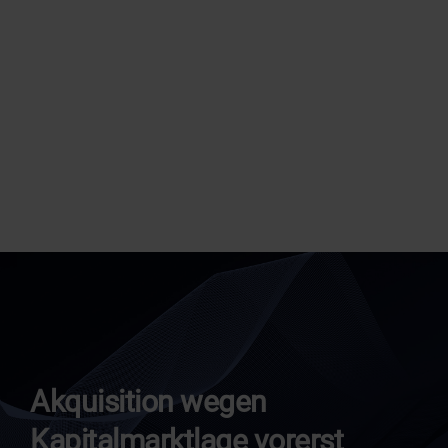
Akquisition wegen
Kapitalmarktlage vorerst