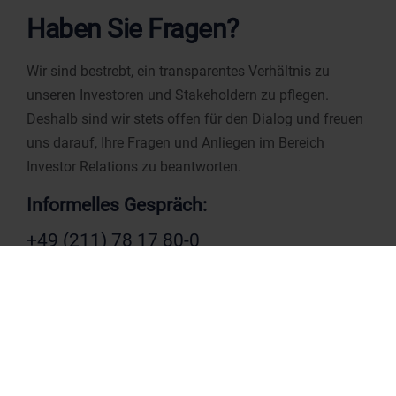
Haben Sie Fragen?
Wir sind bestrebt, ein transparentes Verhältnis zu
unseren Investoren und Stakeholdern zu pflegen.
Deshalb sind wir stets offen für den Dialog und freuen
uns darauf, Ihre Fragen und Anliegen im Bereich
Investor Relations zu beantworten.
Informelles Gespräch:
+49 (211) 78 17 80-0
Kontakt