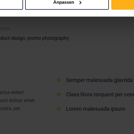
Anpassen
vices
oduct design, promo photography
Semper malesuada glavrida
arius esteu!
Class litora torquent per con
psum doloar amet.
ostra, per
Lorem malesuada ipsum