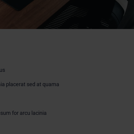
tus
inia placerat sed at quama
psum for arcu lacinia