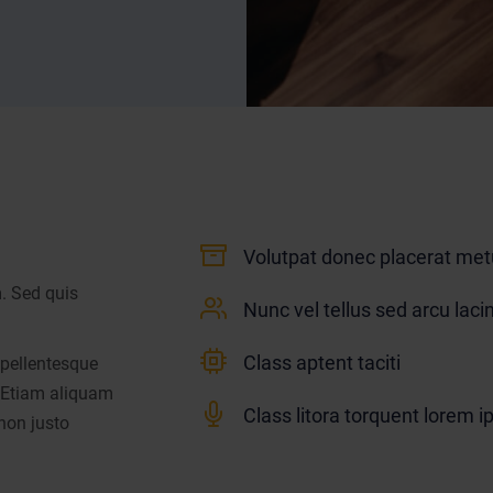
Volutpat donec placerat me
. Sed quis
Nunc vel tellus sed arcu lac
Class aptent taciti
 pellentesque
. Etiam aliquam
Class litora torquent lorem i
 non justo