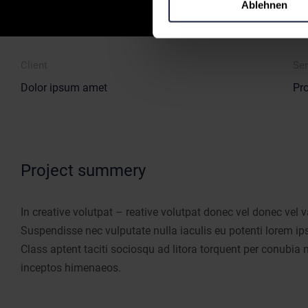
Ablehnen
Client
Ser
Dolor ipsum amet
Pr
Project summery
In creative volutpat – reative volutpat donec vel donec vel v
Suspendisse nec vulputate nulla iaculis eu potenti lorem i
Class aptent taciti sociosqu ad litora torquent per conubia n
inceptos himenaeos.