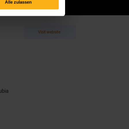
Alle zulassen
Visit website
ubia