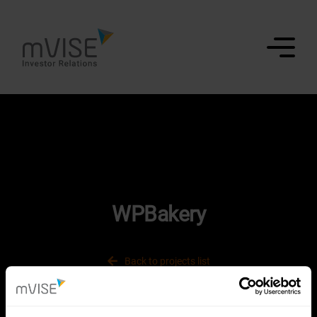
WPBakery
Back to projects list