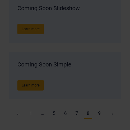
Coming Soon Slideshow
Learn more
Coming Soon Simple
Learn more
←
1
…
5
6
7
8
9
→