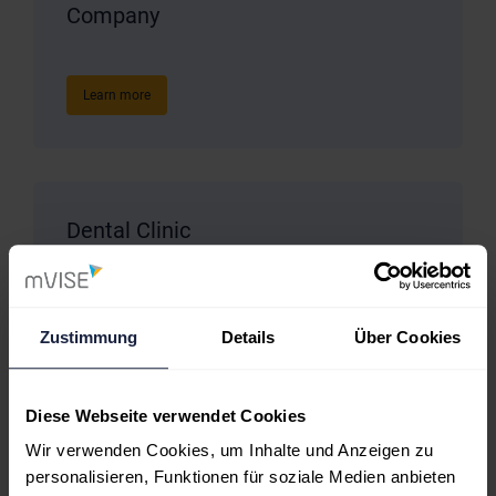
Company
Learn more
Dental Clinic
Learn more
Zustimmung
Details
Über Cookies
Diese Webseite verwendet Cookies
Agency One-Page
Wir verwenden Cookies, um Inhalte und Anzeigen zu
personalisieren, Funktionen für soziale Medien anbieten