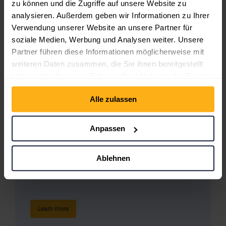
zu können und die Zugriffe auf unsere Website zu
Learn more
analysieren. Außerdem geben wir Informationen zu Ihrer
Verwendung unserer Website an unsere Partner für
soziale Medien, Werbung und Analysen weiter. Unsere
Partner führen diese Informationen möglicherweise mit
weiteren Daten zusammen, die Sie ihnen bereitgestellt
Blog & News
haben oder die sie im Rahmen Ihrer Nutzung der Dienste
gesammelt haben.
Alle zulassen
Learn more
Anpassen
Ablehnen
WPBakery Business One-Page
Learn more