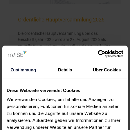
Ordentliche Hauptversammlung 2026
Die ordentliche Hauptversammlung über das
Geschäftsjahr 2025 wird am 27. August 2026 als
virtuelle Veranstaltung abgehalten. Aktionäre haben
die Möglichkeit, die Veranstaltung über das
passwortgeschützte Aktionärsportal der
Gesellschaft online zu verfolgen und können ihre
Zustimmung
Details
Über Cookies
Stimmrechte per Briefwahl oder Vollmacht ausüben.
ZUM BEITRAG »
Diese Webseite verwendet Cookies
Wir verwenden Cookies, um Inhalte und Anzeigen zu
Juli 20, 2026
personalisieren, Funktionen für soziale Medien anbieten
zu können und die Zugriffe auf unsere Website zu
analysieren. Außerdem geben wir Informationen zu Ihrer
Verwendung unserer Website an unsere Partner für