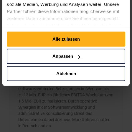
soziale Medien, Werbung und Analysen weiter. Unsere
Partner führen diese Informationen möglicherweise mit
weiteren Daten zusammen, die Sie ihnen bereitgestellt
haben oder die sie im Rahmen Ihrer Nutzung der Dienste
gesammelt haben.
Alle zulassen
Anpassen
mVISE AG verhandelt konkret über drei
Beteiligungen
Ablehnen
Die mVISE AG plant durch den Erwerb von drei
softwarezentrierten Beteiligungen im Wert von bis
zu 12 Mio. EUR ein jährliches EBITDA-Wachstum von
1,5 Mio. EUR zu realisieren. Durch operative
Synergien in der Softwareentwicklung und
administrative Konsolidierung strebt das
Unternehmen dabei drei neue Marktführerschaften
in Deutschland an.