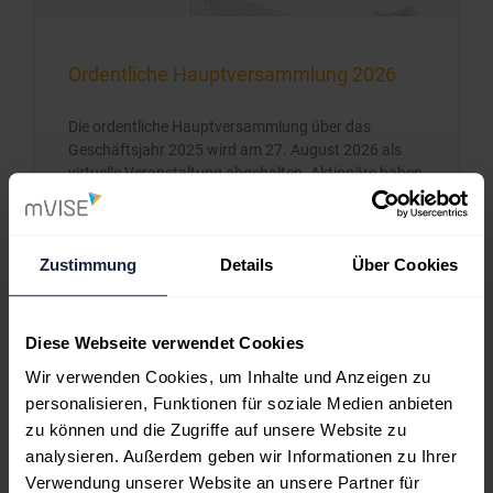
Ordentliche Hauptversammlung 2026
Die ordentliche Hauptversammlung über das
Geschäftsjahr 2025 wird am 27. August 2026 als
virtuelle Veranstaltung abgehalten. Aktionäre haben
die Möglichkeit, die Veranstaltung über das
passwortgeschützte Aktionärsportal der
Gesellschaft online zu verfolgen und können ihre
Zustimmung
Details
Über Cookies
Stimmrechte per Briefwahl oder Vollmacht ausüben.
ZUM BEITRAG »
Diese Webseite verwendet Cookies
Wir verwenden Cookies, um Inhalte und Anzeigen zu
Juli 20, 2026
personalisieren, Funktionen für soziale Medien anbieten
zu können und die Zugriffe auf unsere Website zu
analysieren. Außerdem geben wir Informationen zu Ihrer
Verwendung unserer Website an unsere Partner für