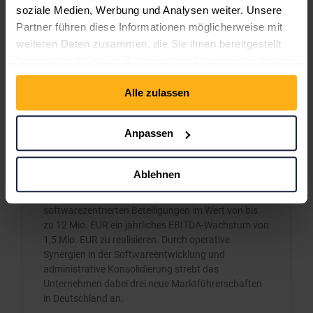
soziale Medien, Werbung und Analysen weiter. Unsere
Partner führen diese Informationen möglicherweise mit
weiteren Daten zusammen, die Sie ihnen bereitgestellt
haben oder die sie im Rahmen Ihrer Nutzung der Dienste
gesammelt haben.
Alle zulassen
Anpassen
mVISE AG verhandelt konkret über drei
Beteiligungen
Ablehnen
Die mVISE AG plant durch den Erwerb von drei
softwarezentrierten Beteiligungen im Wert von bis
zu 12 Mio. EUR ein jährliches EBITDA-Wachstum von
1,5 Mio. EUR zu realisieren. Durch operative
Synergien in der Softwareentwicklung und
administrative Konsolidierung strebt das
Unternehmen dabei drei neue Marktführerschaften
in Deutschland an.